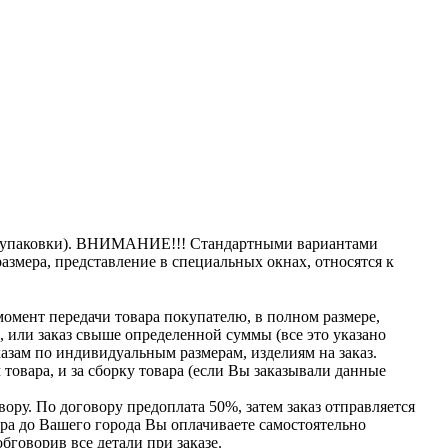
ема упаковки). ВНИМАНИЕ!!! Стандартными вариантами
азмера, представление в специальных окнах, относятся к
момент передачи товара покупателю, в полном размере,
ь, или заказ свыше определенной суммы
(все
это указано
казам по индивидуальным размерам, изделиям на заказ.
товара, и за сборку товара
(если
Вы заказывали данные
ору. По договору предоплата 50%, затем заказ отправляется
вара до Вашего города Вы оплачиваете самостоятельно
бговорив все детали при заказе.