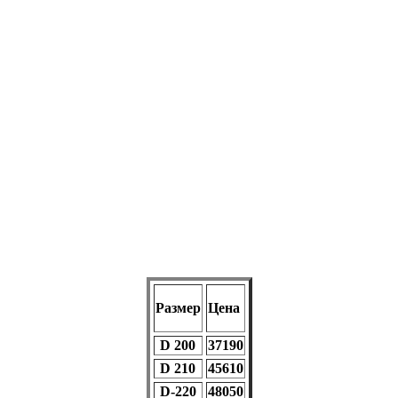
Размер
Цена
D 200
37190
D 210
45610
D-220
48050