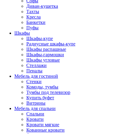
Софы
Диван-кушетка
Тахты
Кресла
Банкетки
Пуфы
Шкафы
Шкафы-купе
Радиусные шкафы-купе
Шкафы распашные
Шкафы-гармошки
Шкафы угловые
Стеллажи
Пеналы
Мебель для гостиной
Стенки
Комоды, тумбы
Тумбы под телевизор
Купить буфет
Витрины
Мебель для спальни
Спальни
Кровати
Кровати мягкие
Кованные кровати