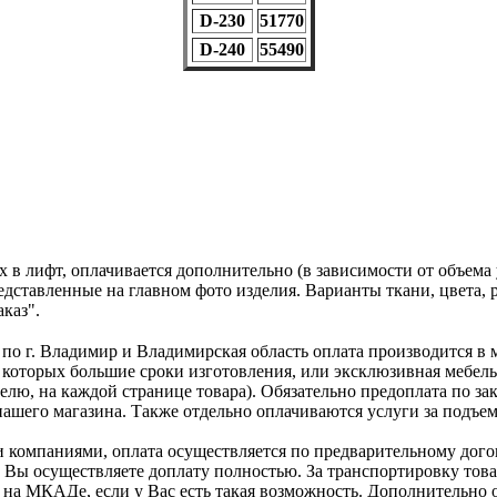
D-230
51770
D-240
55490
х в лифт, оплачивается дополнительно (в зависимости от объ
дставленные на главном фото изделия. Варианты ткани, цвета, р
каз".
 по г. Владимир и Владимирская область оплата производится в 
 которых большие сроки изготовления, или эксклюзивная мебел
лю, на каждой странице товара). Обязательно предоплата по за
ашего магазина. Также отдельно оплачиваются услуги за подъем 
 компаниями, оплата осуществляется по предварительному догов
ки, Вы осуществляете доплату полностью. За транспортировку то
на МКАДе, если у Вас есть такая возможность. Дополнительно о