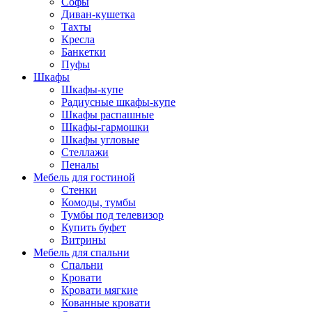
Софы
Диван-кушетка
Тахты
Кресла
Банкетки
Пуфы
Шкафы
Шкафы-купе
Радиусные шкафы-купе
Шкафы распашные
Шкафы-гармошки
Шкафы угловые
Стеллажи
Пеналы
Мебель для гостиной
Стенки
Комоды, тумбы
Тумбы под телевизор
Купить буфет
Витрины
Мебель для спальни
Спальни
Кровати
Кровати мягкие
Кованные кровати