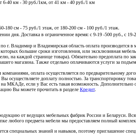
6-40 км - 30 руб./1км, от 41 км - 40 руб./1 км
60-180 см - 75 руб./1 этаж, от 180-200 см - 100 руб./1 этаж.
нии дня. Доставка в ограниченное время: с 9-19 -500 руб., с 19-21 
 по г. Владимир и Владимирская область оплата производится в 
 которых большие сроки изготовления, или эксклюзивная мебел
лю, на каждой странице товара). Обязательно предоплата по за
ашего магазина. Также отдельно оплачиваются услуги за подъем 
 компаниями, оплата осуществляется по предварительному догов
ки, Вы осуществляете доплату полностью. За транспортировку то
на МКАДе, если у Вас есть такая возможность. Дополнительно о
мацию Вы можете прочитать в разделе
Кредит
.
дукцию от ведущих мебельных фабрик России и Беларуси. Вся 
купке любого предмета мебели мы предоставляем полный компле
ется специальных знаний и навыков, поэтому приглашение специ