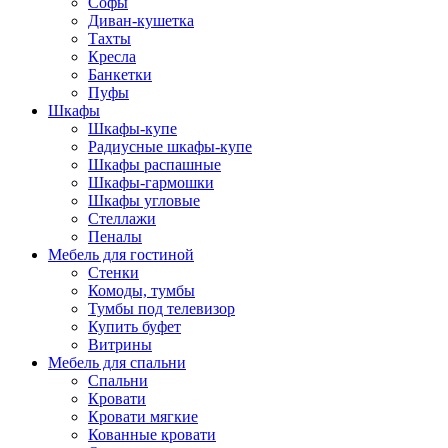
Софы
Диван-кушетка
Тахты
Кресла
Банкетки
Пуфы
Шкафы
Шкафы-купе
Радиусные шкафы-купе
Шкафы распашные
Шкафы-гармошки
Шкафы угловые
Стеллажи
Пеналы
Мебель для гостиной
Стенки
Комоды, тумбы
Тумбы под телевизор
Купить буфет
Витрины
Мебель для спальни
Спальни
Кровати
Кровати мягкие
Кованные кровати