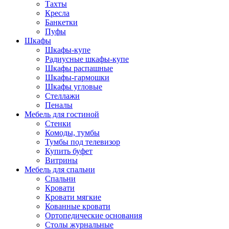
Тахты
Кресла
Банкетки
Пуфы
Шкафы
Шкафы-купе
Радиусные шкафы-купе
Шкафы распашные
Шкафы-гармошки
Шкафы угловые
Стеллажи
Пеналы
Мебель для гостиной
Стенки
Комоды, тумбы
Тумбы под телевизор
Купить буфет
Витрины
Мебель для спальни
Спальни
Кровати
Кровати мягкие
Кованные кровати
Ортопедические основания
Столы журнальные