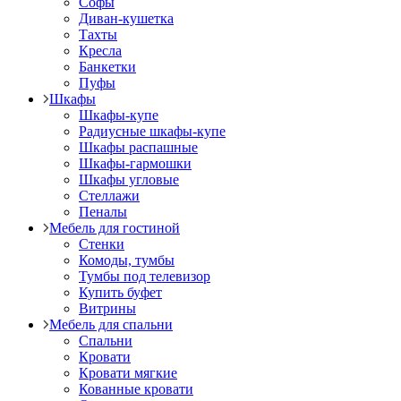
Софы
Диван-кушетка
Тахты
Кресла
Банкетки
Пуфы
Шкафы
Шкафы-купе
Радиусные шкафы-купе
Шкафы распашные
Шкафы-гармошки
Шкафы угловые
Стеллажи
Пеналы
Мебель для гостиной
Стенки
Комоды, тумбы
Тумбы под телевизор
Купить буфет
Витрины
Мебель для спальни
Спальни
Кровати
Кровати мягкие
Кованные кровати