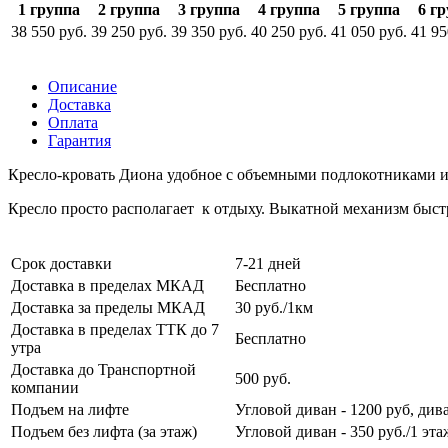
1 группа
2 группа
3 группа
4 группа
5 группа
6 г
38 550
руб.
39 250
руб.
39 350
руб.
40 250
руб.
41 050
руб.
41 95
Описание
Доставка
Оплата
Гарантия
Кресло-кровать Диона удобное с объемными подлокотниками и
Кресло просто располагает к отдыху. Выкатной механизм быст
Срок доставки
7-21 дней
Доставка в пределах МКАД
Бесплатно
Доставка за пределы МКАД
30 руб./1км
Доставка в пределах ТТК до 7
Бесплатно
утра
Доставка до Транспортной
500 руб.
компании
Подъем на лифте
Угловой диван - 1200 руб, диван
Подъем без лифта (за этаж)
Угловой диван - 350 руб./1 эта