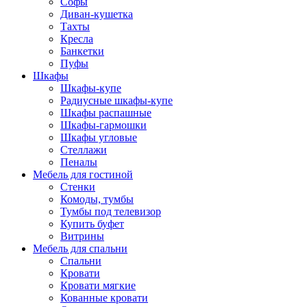
Софы
Диван-кушетка
Тахты
Кресла
Банкетки
Пуфы
Шкафы
Шкафы-купе
Радиусные шкафы-купе
Шкафы распашные
Шкафы-гармошки
Шкафы угловые
Стеллажи
Пеналы
Мебель для гостиной
Стенки
Комоды, тумбы
Тумбы под телевизор
Купить буфет
Витрины
Мебель для спальни
Спальни
Кровати
Кровати мягкие
Кованные кровати