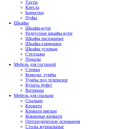
Тахты
Кресла
Банкетки
Пуфы
Шкафы
Шкафы-купе
Радиусные шкафы-купе
Шкафы распашные
Шкафы-гармошки
Шкафы угловые
Стеллажи
Пеналы
Мебель для гостиной
Стенки
Комоды, тумбы
Тумбы под телевизор
Купить буфет
Витрины
Мебель для спальни
Спальни
Кровати
Кровати мягкие
Кованные кровати
Ортопедические основания
Столы журнальные