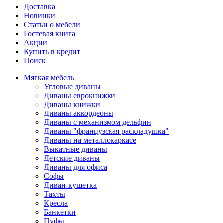
Доставка
Новинки
Статьи о мебели
Гостевая книга
Акции
Купить в кредит
Поиск
Мягкая мебель
Угловые диваны
Диваны еврокнижки
Диваны книжки
Диваны аккордеоны
Диваны с механизмом дельфин
Диваны "французская раскладушка"
Диваны на металлокаркасе
Выкатные диваны
Детские диваны
Диваны для офиса
Софы
Диван-кушетка
Тахты
Кресла
Банкетки
Пуфы