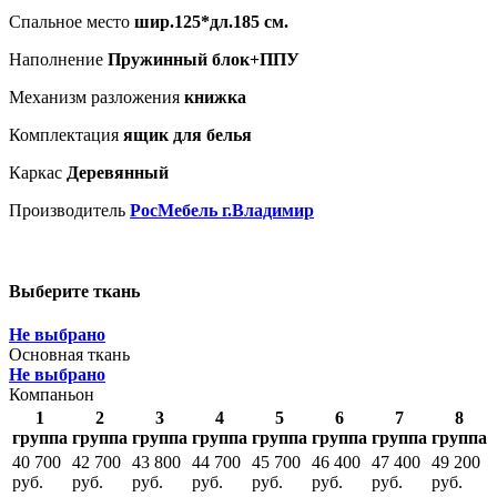
Спальное место
шир.125*дл.185 см.
Наполнение
Пружинный блок+ППУ
Механизм разложения
книжка
Комплектация
ящик для белья
Каркас
Деревянный
Производитель
РосМебель г.Владимир
Выберите ткань
Не выбрано
Основная ткань
Не выбрано
Компаньон
1
2
3
4
5
6
7
8
группа
группа
группа
группа
группа
группа
группа
группа
40 700
42 700
43 800
44 700
45 700
46 400
47 400
49 200
руб.
руб.
руб.
руб.
руб.
руб.
руб.
руб.