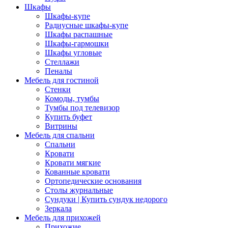
Шкафы
Шкафы-купе
Радиусные шкафы-купе
Шкафы распашные
Шкафы-гармошки
Шкафы угловые
Стеллажи
Пеналы
Мебель для гостиной
Стенки
Комоды, тумбы
Тумбы под телевизор
Купить буфет
Витрины
Мебель для спальни
Спальни
Кровати
Кровати мягкие
Кованные кровати
Ортопедические основания
Столы журнальные
Сундуки | Купить сундук недорого
Зеркала
Мебель для прихожей
Прихожие