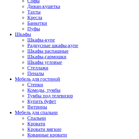
Софы
Диван-кушетка
Тахты
Кресла
Банкетки
Пуфы
Шкафы
Шкафы-купе
Радиусные шкафы-купе
Шкафы распашные
Шкафы-гармошки
Шкафы угловые
Стеллажи
Пеналы
Мебель для гостиной
Стенки
Комоды, тумбы
Тумбы под телевизор
Купить буфет
Витрины
Мебель для спальни
Спальни
Кровати
Кровати мягкие
Кованные кровати