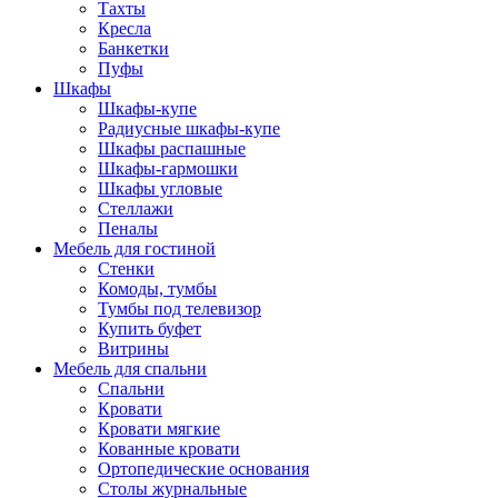
Тахты
Кресла
Банкетки
Пуфы
Шкафы
Шкафы-купе
Радиусные шкафы-купе
Шкафы распашные
Шкафы-гармошки
Шкафы угловые
Стеллажи
Пеналы
Мебель для гостиной
Стенки
Комоды, тумбы
Тумбы под телевизор
Купить буфет
Витрины
Мебель для спальни
Спальни
Кровати
Кровати мягкие
Кованные кровати
Ортопедические основания
Столы журнальные