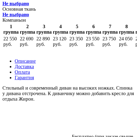
Не выбрано
Основная ткань
Не выбрано
Компаньон
1
2
3
4
5
6
7
8
группа
группа
группа
группа
группа
группа
группа
группа
22 550
22 690
22 890
23 120
23 350
23 550
23 750
24 050
руб.
руб.
руб.
руб.
руб.
руб.
руб.
руб.
Описание
Доставка
Оплата
Гарантия
Стильный и современный диван на высоких ножках. Спинка
у дивана отстрочена. К диванчику можно добавить кресло для
отдыха Жирон.
Бесплатно (при заказе свыше