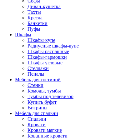
Софы
Диван-кушетка
Тахты
Кресла
Банкетки
Пуфы
Шкафы
Шкафы-купе
Радиусные шкафы-купе
Шкафы распашные
Шкафы-гармошки
Шкафы угловые
Стеллажи
Пеналы
Мебель для гостиной
Стенки
Комоды, тумбы
Тумбы под телевизор
Купить буфет
Витрины
Мебель для спальни
Спальни
Кровати
Кровати мягкие
Кованные кровати