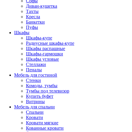
Софы
Диван-кушетка
Тахты
Кресла
Банкетки
Пуфы
Шкафы
Шкафы-купе
Радиусные шкафы-купе
Шкафы распашные
Шкафы-гармошки
Шкафы угловые
Стеллажи
Пеналы
Мебель для гостиной
Стенки
Комоды, тумбы
Тумбы под телевизор
Купить буфет
Витрины
Мебель для спальни
Спальни
Кровати
Кровати мягкие
Кованные кровати