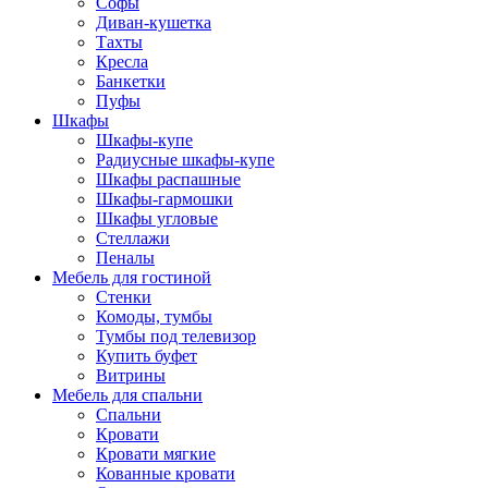
Софы
Диван-кушетка
Тахты
Кресла
Банкетки
Пуфы
Шкафы
Шкафы-купе
Радиусные шкафы-купе
Шкафы распашные
Шкафы-гармошки
Шкафы угловые
Стеллажи
Пеналы
Мебель для гостиной
Стенки
Комоды, тумбы
Тумбы под телевизор
Купить буфет
Витрины
Мебель для спальни
Спальни
Кровати
Кровати мягкие
Кованные кровати