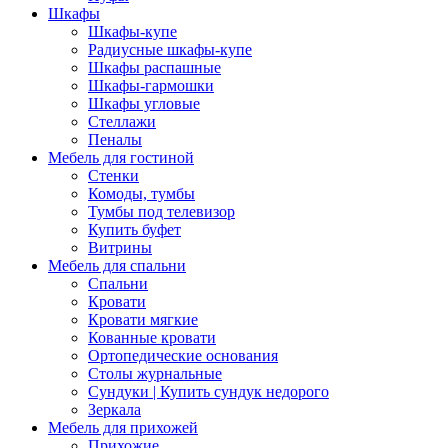
Шкафы
Шкафы-купе
Радиусные шкафы-купе
Шкафы распашные
Шкафы-гармошки
Шкафы угловые
Стеллажи
Пеналы
Мебель для гостиной
Стенки
Комоды, тумбы
Тумбы под телевизор
Купить буфет
Витрины
Мебель для спальни
Спальни
Кровати
Кровати мягкие
Кованные кровати
Ортопедические основания
Столы журнальные
Сундуки | Купить сундук недорого
Зеркала
Мебель для прихожей
Прихожие