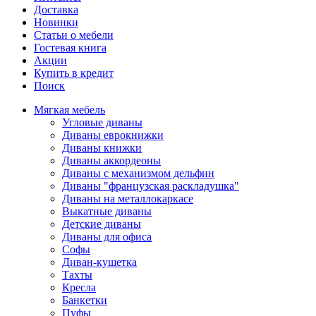
Доставка
Новинки
Статьи о мебели
Гостевая книга
Акции
Купить в кредит
Поиск
Мягкая мебель
Угловые диваны
Диваны еврокнижки
Диваны книжки
Диваны аккордеоны
Диваны с механизмом дельфин
Диваны "французская раскладушка"
Диваны на металлокаркасе
Выкатные диваны
Детские диваны
Диваны для офиса
Софы
Диван-кушетка
Тахты
Кресла
Банкетки
Пуфы